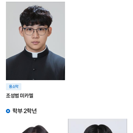
용소막
조성범 미카엘
학부 2학년