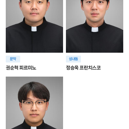
문막
성내동
권순혁 피르미노
정승욱 프란치스코