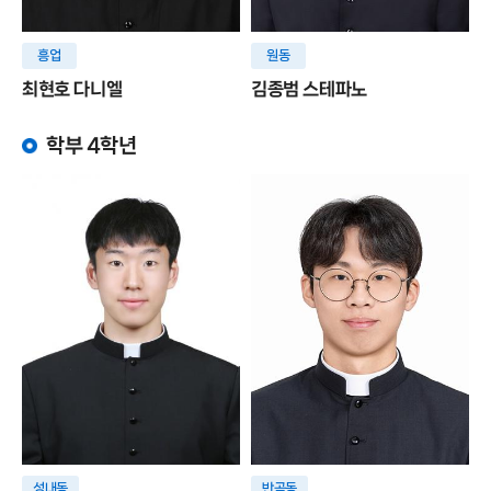
흥업
원동
최현호 다니엘
김종범 스테파노
학부 4학년
성내동
반곡동