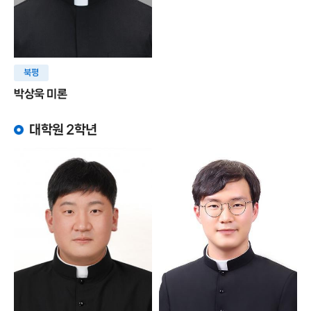
북평
박상욱 미론
대학원 2학년