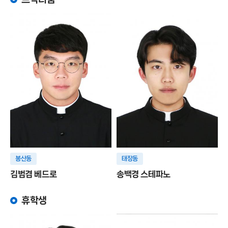
봉산동
태장동
김범겸 베드로
송백경 스테파노
휴학생