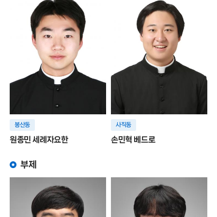
봉산동
사직동
원종민 세례자요한
손민혁 베드로
부제