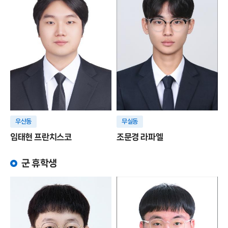
우산동
무실동
임태현 프란치스코
조문경 라파엘
군 휴학생