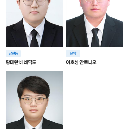
남천동
문막
황태완 베네딕도
이호성 안토니오