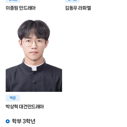
이종원 안드레아
김동우 라파엘
백운
박상혁 대건안드레아
학부 3학년