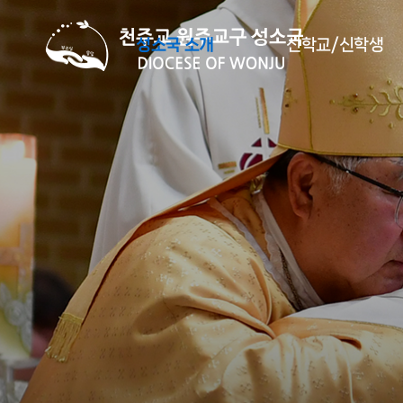
본문
성소국 소개
신학교/신학생
바로가기