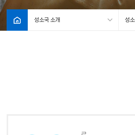
성소국 소개
성소
ㄹ