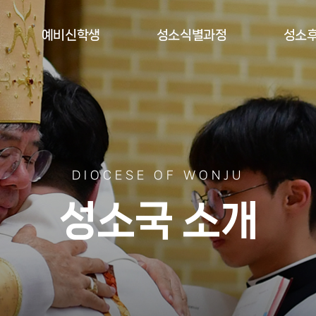
예비신학생
성소식별과정
성소
DIOCESE OF WONJU
성소국 소개